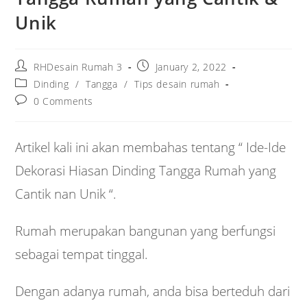
Unik
Post
Post
RHDesain Rumah 3
January 2, 2022
author:
published:
Post
Dinding
/
Tangga
/
Tips desain rumah
category:
Post
0 Comments
comments:
Artikel kali ini akan membahas tentang “ Ide-Ide
Dekorasi Hiasan Dinding Tangga Rumah yang
Cantik nan Unik “.
Rumah merupakan bangunan yang berfungsi
sebagai tempat tinggal.
Dengan adanya rumah, anda bisa berteduh dari