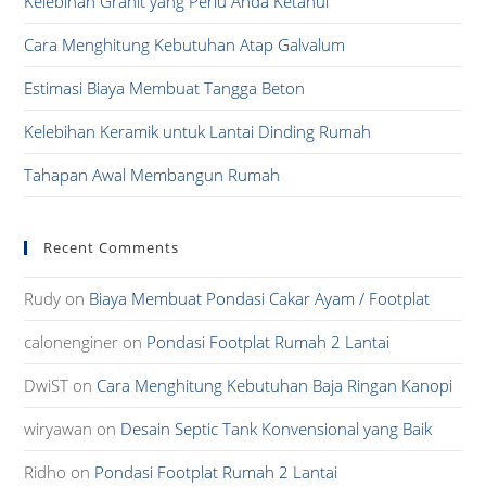
Kelebihan Granit yang Perlu Anda Ketahui
sea
pan
Cara Menghitung Kebutuhan Atap Galvalum
Estimasi Biaya Membuat Tangga Beton
Kelebihan Keramik untuk Lantai Dinding Rumah
Tahapan Awal Membangun Rumah
Recent Comments
Rudy
on
Biaya Membuat Pondasi Cakar Ayam / Footplat
calonenginer
on
Pondasi Footplat Rumah 2 Lantai
DwiST
on
Cara Menghitung Kebutuhan Baja Ringan Kanopi
wiryawan
on
Desain Septic Tank Konvensional yang Baik
Ridho
on
Pondasi Footplat Rumah 2 Lantai