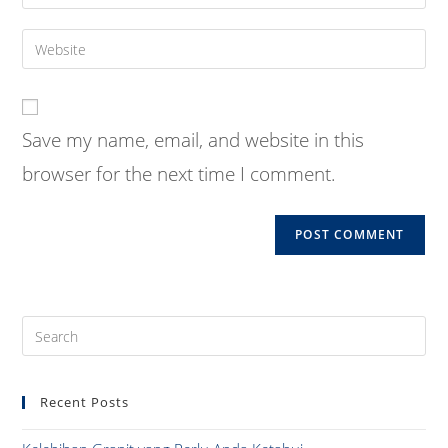
your
username
email
Enter
to
address
your
comment
to
website
comment
URL
Save my name, email, and website in this
(optional)
browser for the next time I comment.
Pre
Es
to
Recent Posts
clo
the