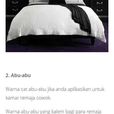
2. Abu-abu
Warna cat abu-abu jika anda aplikasikan untuk
kamar remaja cowok.
Warna abu-abu yang kalem bagi para remaja