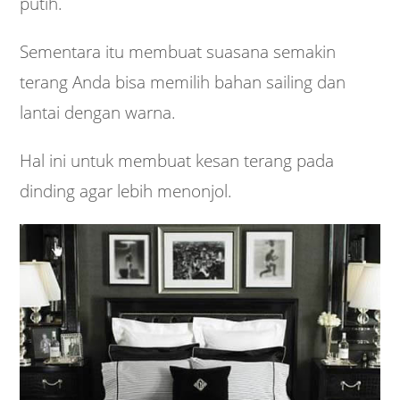
putih.
Sementara itu membuat suasana semakin
terang Anda bisa memilih bahan sailing dan
lantai dengan warna.
Hal ini untuk membuat kesan terang pada
dinding agar lebih menonjol.