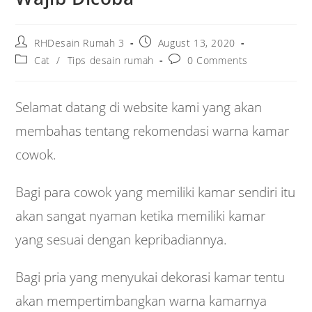
Post
Post
RHDesain Rumah 3
August 13, 2020
author:
published:
Post
Post
Cat
/
Tips desain rumah
0 Comments
category:
comments:
Selamat datang di website kami yang akan
membahas tentang rekomendasi warna kamar
cowok.
Bagi para cowok yang memiliki kamar sendiri itu
akan sangat nyaman ketika memiliki kamar
yang sesuai dengan kepribadiannya.
Bagi pria yang menyukai dekorasi kamar tentu
akan mempertimbangkan warna kamarnya