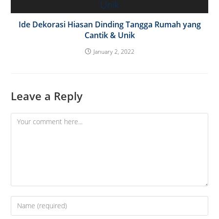
Ide Dekorasi Hiasan Dinding Tangga Rumah yang
Cantik & Unik
January 2, 2022
Leave a Reply
Comment
Enter
your