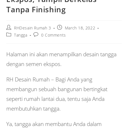
Tanpa Finishing
Post
Post
RHDesain Rumah 3
March 18, 2022
author:
published:
Post
Post
Tangga
0 Comments
category:
comments:
Halaman ini akan menampilkan desain tangga
dengan semen ekspos.
RH Desain Rumah – Bagi Anda yang
membangun sebuah bangunan bertingkat
seperti rumah lantai dua, tentu saja Anda
membutuhkan tangga.
Ya, tangga akan membantu Anda dalam