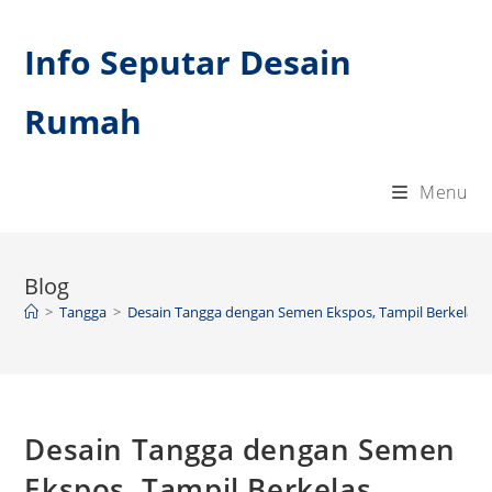
Skip
to
Info Seputar Desain
content
Rumah
Menu
Blog
>
Tangga
>
Desain Tangga dengan Semen Ekspos, Tampil Berkelas T
Desain Tangga dengan Semen
Ekspos, Tampil Berkelas