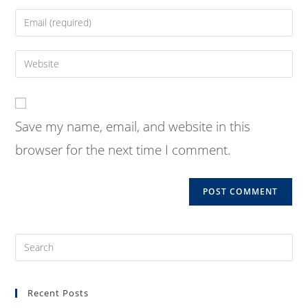
name
Enter
or
your
username
email
Enter
to
address
your
comment
to
website
comment
URL
Save my name, email, and website in this
(optional)
browser for the next time I comment.
Pre
Es
to
Recent Posts
clo