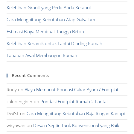
the
Kelebihan Granit yang Perlu Anda Ketahui
sea
pan
Cara Menghitung Kebutuhan Atap Galvalum
Estimasi Biaya Membuat Tangga Beton
Kelebihan Keramik untuk Lantai Dinding Rumah
Tahapan Awal Membangun Rumah
Recent Comments
Rudy
on
Biaya Membuat Pondasi Cakar Ayam / Footplat
calonenginer
on
Pondasi Footplat Rumah 2 Lantai
DwiST
on
Cara Menghitung Kebutuhan Baja Ringan Kanopi
wiryawan
on
Desain Septic Tank Konvensional yang Baik