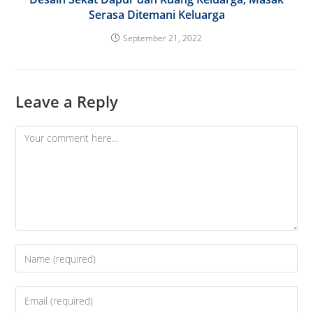
Serasa Ditemani Keluarga
September 21, 2022
Leave a Reply
Comment
Enter
your
name
Enter
or
your