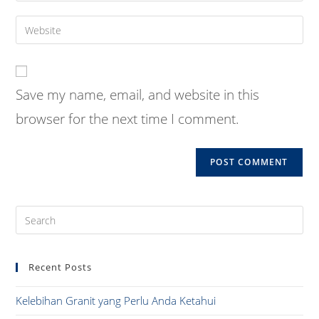
username
email
Enter
to
address
your
comment
to
website
comment
URL
Save my name, email, and website in this
(optional)
browser for the next time I comment.
Pre
Es
to
Recent Posts
clo
the
Kelebihan Granit yang Perlu Anda Ketahui
sea