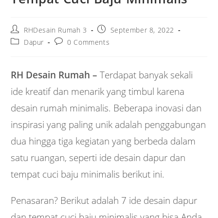
Post
Post
RHDesain Rumah 3
September 8, 2022
author:
published:
Post
Post
Dapur
0 Comments
category:
comments:
RH Desain Rumah –
Terdapat banyak sekali
ide kreatif dan menarik yang timbul karena
desain rumah minimalis. Beberapa inovasi dan
inspirasi yang paling unik adalah penggabungan
dua hingga tiga kegiatan yang berbeda dalam
satu ruangan, seperti ide desain dapur dan
tempat cuci baju minimalis berikut ini.
Penasaran? Berikut adalah 7 ide desain dapur
dan tempat cuci baju minimalis yang bisa Anda