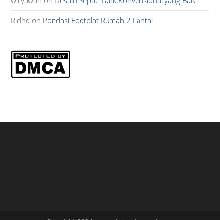
wiryawan
on
Desain Septic Tank Konvensional yang Baik
Ridho
on
Pondasi Footplat Rumah 2 Lantai