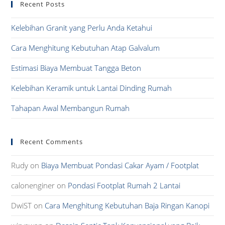
Recent Posts
clo
the
Kelebihan Granit yang Perlu Anda Ketahui
sea
pan
Cara Menghitung Kebutuhan Atap Galvalum
Estimasi Biaya Membuat Tangga Beton
Kelebihan Keramik untuk Lantai Dinding Rumah
Tahapan Awal Membangun Rumah
Recent Comments
Rudy
on
Biaya Membuat Pondasi Cakar Ayam / Footplat
calonenginer
on
Pondasi Footplat Rumah 2 Lantai
DwiST
on
Cara Menghitung Kebutuhan Baja Ringan Kanopi