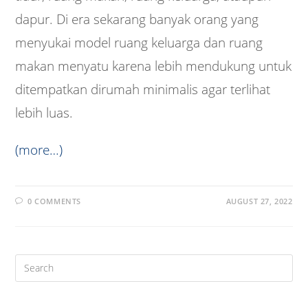
dapur. Di era sekarang banyak orang yang
menyukai model ruang keluarga dan ruang
makan menyatu karena lebih mendukung untuk
ditempatkan dirumah minimalis agar terlihat
lebih luas.
(more…)
0 COMMENTS
AUGUST 27, 2022
Pre
Es
to