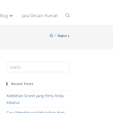
Blog
Jasa Desain Rumah
Toggle
website
>
Dapur L
search
Press
Escape
to
Recent Posts
close
the
Kelebihan Granit yang Perlu Anda
search
Ketahui
panel.
Cara Menghitung Kebutuhan Atap