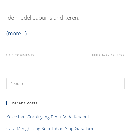
Ide model dapur island keren.
(more…)
0 COMMENTS
FEBRUARY 12, 2022
Pre
Es
to
Recent Posts
clo
the
Kelebihan Granit yang Perlu Anda Ketahui
sea
pan
Cara Menghitung Kebutuhan Atap Galvalum