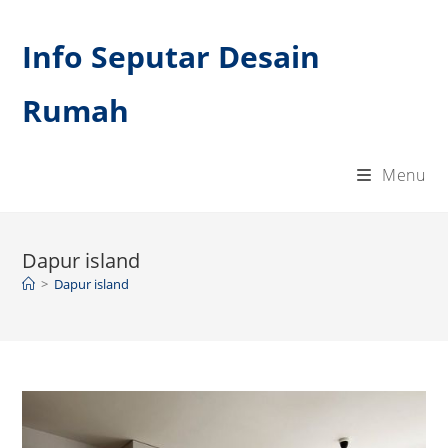
Skip
to
Info Seputar Desain
content
Rumah
Menu
Dapur island
>
Dapur island