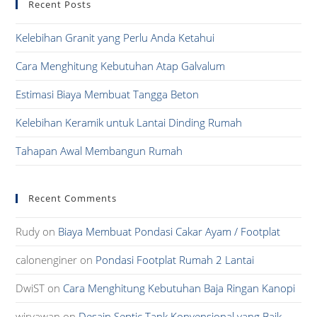
Recent Posts
clo
the
Kelebihan Granit yang Perlu Anda Ketahui
sea
pan
Cara Menghitung Kebutuhan Atap Galvalum
Estimasi Biaya Membuat Tangga Beton
Kelebihan Keramik untuk Lantai Dinding Rumah
Tahapan Awal Membangun Rumah
Recent Comments
Rudy
on
Biaya Membuat Pondasi Cakar Ayam / Footplat
calonenginer
on
Pondasi Footplat Rumah 2 Lantai
DwiST
on
Cara Menghitung Kebutuhan Baja Ringan Kanopi
wiryawan
on
Desain Septic Tank Konvensional yang Baik