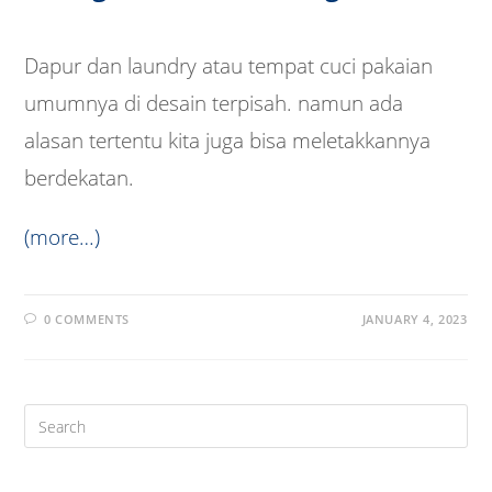
Dapur dan laundry atau tempat cuci pakaian
umumnya di desain terpisah. namun ada
alasan tertentu kita juga bisa meletakkannya
berdekatan.
(more…)
0 COMMENTS
JANUARY 4, 2023
Pre
Es
to