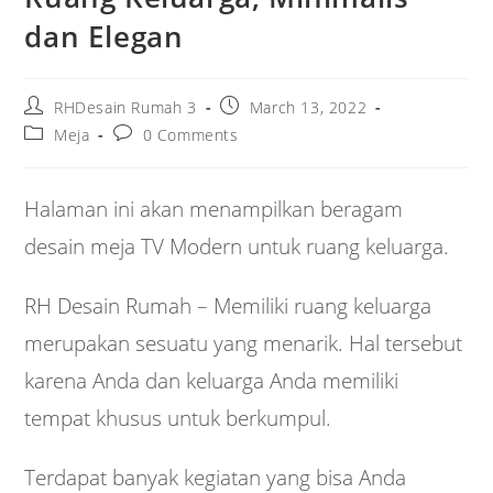
dan Elegan
Post
Post
RHDesain Rumah 3
March 13, 2022
author:
published:
Post
Post
Meja
0 Comments
category:
comments:
Halaman ini akan menampilkan beragam
desain meja TV Modern untuk ruang keluarga.
RH Desain Rumah – Memiliki ruang keluarga
merupakan sesuatu yang menarik. Hal tersebut
karena Anda dan keluarga Anda memiliki
tempat khusus untuk berkumpul.
Terdapat banyak kegiatan yang bisa Anda