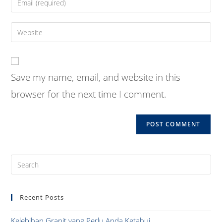
or
your
username
email
Enter
to
address
your
comment
to
website
comment
URL
Save my name, email, and website in this
(optional)
browser for the next time I comment.
Pre
Es
to
Recent Posts
clo
the
Kelebihan Granit yang Perlu Anda Ketahui