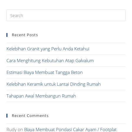
Pre
Es
to
Recent Posts
clo
the
Kelebihan Granit yang Perlu Anda Ketahui
sea
pan
Cara Menghitung Kebutuhan Atap Galvalum
Estimasi Biaya Membuat Tangga Beton
Kelebihan Keramik untuk Lantai Dinding Rumah
Tahapan Awal Membangun Rumah
Recent Comments
Rudy
on
Biaya Membuat Pondasi Cakar Ayam / Footplat