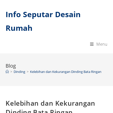
Skip
to
Info Seputar Desain
content
Rumah
Menu
Blog
>
Dinding
>
Kelebihan dan Kekurangan Dinding Bata Ringan
Kelebihan dan Kekurangan
Dinding Bata Ringan