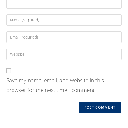
Enter
your
name
Enter
or
your
username
email
Enter
to
address
your
comment
to
website
comment
URL
Save my name, email, and website in this
(optional)
browser for the next time I comment.