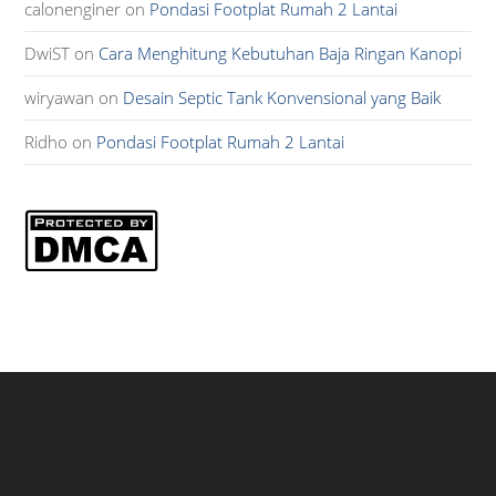
calonenginer
on
Pondasi Footplat Rumah 2 Lantai
DwiST
on
Cara Menghitung Kebutuhan Baja Ringan Kanopi
wiryawan
on
Desain Septic Tank Konvensional yang Baik
Ridho
on
Pondasi Footplat Rumah 2 Lantai