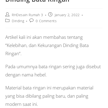
Post
Post
RHDesain Rumah 3
January 2, 2022
author:
published:
Post
Post
Dinding
0 Comments
category:
comments:
Artikel kali ini akan membahas tentang
“Kelebihan, dan Kekurangan Dinding Bata
Ringan“.
Pada umumnya bata ringan sering juga disebut
dengan nama hebel.
Material bata ringan ini merupakan material
yang bisa dibilang paling baru, dan paling
modern saat ini.