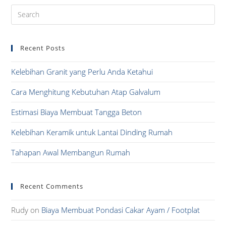
Pre
Es
to
Recent Posts
clo
the
Kelebihan Granit yang Perlu Anda Ketahui
sea
pan
Cara Menghitung Kebutuhan Atap Galvalum
Estimasi Biaya Membuat Tangga Beton
Kelebihan Keramik untuk Lantai Dinding Rumah
Tahapan Awal Membangun Rumah
Recent Comments
Rudy
on
Biaya Membuat Pondasi Cakar Ayam / Footplat